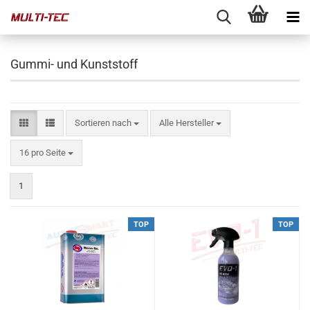
Gummi- und Kunststoff
Sortieren nach
Sortieren nach
Alle Hersteller
pro Seite
16 pro Seite
1
TOP
TOP