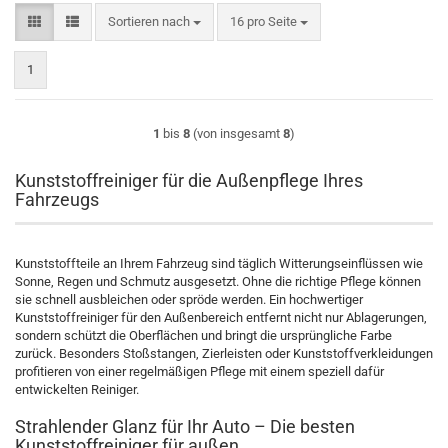
Sortieren nach
pro Seite
Sortieren nach
16 pro Seite
1
1
bis
8
(von insgesamt
8
)
Kunststoffreiniger für die Außenpflege Ihres
Fahrzeugs
Kunststoffteile an Ihrem Fahrzeug sind täglich Witterungseinflüssen wie
Sonne, Regen und Schmutz ausgesetzt. Ohne die richtige Pflege können
sie schnell ausbleichen oder spröde werden. Ein hochwertiger
Kunststoffreiniger für den Außenbereich entfernt nicht nur Ablagerungen,
sondern schützt die Oberflächen und bringt die ursprüngliche Farbe
zurück. Besonders Stoßstangen, Zierleisten oder Kunststoffverkleidungen
profitieren von einer regelmäßigen Pflege mit einem speziell dafür
entwickelten Reiniger.
Strahlender Glanz für Ihr Auto – Die besten
Kunststoffreiniger für außen