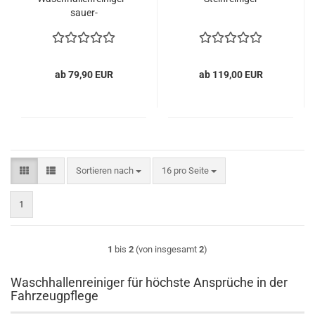
sauer-
ab 79,90 EUR
ab 119,00 EUR
Sortieren nach
pro Seite
Sortieren nach
16 pro Seite
1
1
bis
2
(von insgesamt
2
)
Waschhallenreiniger für höchste Ansprüche in der
Fahrzeugpflege