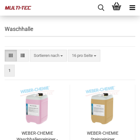
Waschhalle
Sortieren nach
pro Seite
Sortieren nach
16 pro Seite
1
WEBER-CHEMIE
WEBER-CHEMIE
Waschhallenreiniger -
Steinreiniger