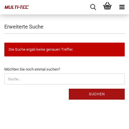
Erweiterte Suche
Die Suche ergab keine genauen Treffer.
MÖCHTEN
Möchten Sie noch einmal suchen?
SIE
NOCH
EINMAL
SUCHEN?
SUCHEN